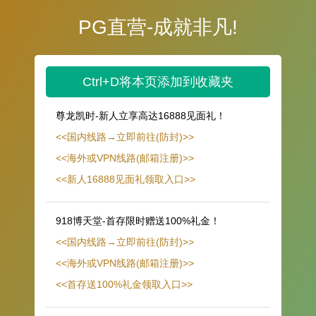
PG直营-成就非凡!
Ctrl+D将本页添加到收藏夹
尊龙凯时-新人立享高达16888见面礼！
<<国内线路→立即前往(防封)>>
<<海外或VPN线路(邮箱注册)>>
<<新人16888见面礼领取入口>>
918博天堂-首存限时赠送100%礼金！
<<国内线路→立即前往(防封)>>
<<海外或VPN线路(邮箱注册)>>
<<首存送100%礼金领取入口>>